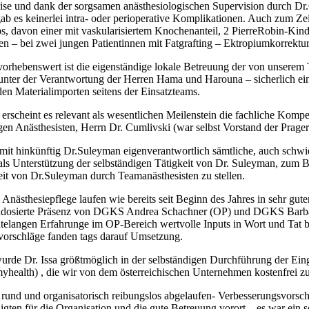
ise und dank der sorgsamen anästhesiologischen Supervision durch Dr
b es keinerlei intra- oder perioperative Komplikationen. Auch zum Z
s, davon einer mit vaskularisiertem Knochenanteil, 2 PierreRobin-Kin
n – bei zwei jungen Patientinnen mit Fatgrafting – Ektropiumkorrekture
orhebenswert ist die eigenständige lokale Betreuung der von unserem
nter der Verantwortung der Herren Hama und Harouna – sicherlich ein
en Materialimporten seitens der Einsatzteams.
erscheint es relevant als wesentlichen Meilenstein die fachliche Ko
en Anästhesisten, Herrn Dr. Cumlivski (war selbst Vorstand der Prager 
it hinkünftig Dr.Suleyman eigenverantwortlich sämtliche, auch schwier
e als Unterstützung der selbständigen Tätigkeit von Dr. Suleyman, zum 
t von Dr.Suleyman durch Teamanästhesisten zu stellen.
Anästhesiepflege laufen wie bereits seit Beginn des Jahres in sehr gut
ldosierte Präsenz von DGKS Andrea Schachner (OP) und DGKS Barbar
ntelangen Erfahrunge im OP-Bereich wertvolle Inputs in Wort und Tat 
vorschläge fanden tags darauf Umsetzung.
rde Dr. Issa größtmöglich in der selbständigen Durchführung der Eingr
health) , die wir von dem österreichischen Unternehmen kostenfrei zu V
t rund und organisatorisch reibungslos abgelaufen- Verbesserungsvorsc
eiligten für die Organisation und die gute Betreuung vorort – es war 