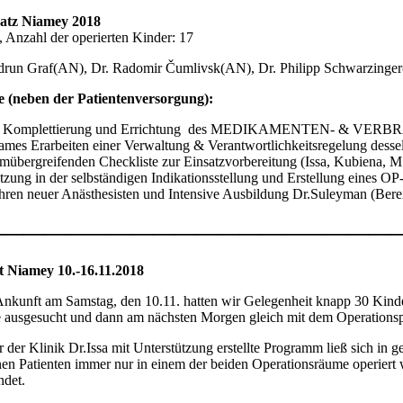
satz Niamey 2018
, Anzahl der operierten Kinder: 17
run Graf(AN), Dr. Radomir Čumlivsk(AN), Dr. Philipp Schwarzinger(A
 (neben der Patientenversorgung):
, Komplettierung und Errichtung des MEDIKAMENTEN- & VE
mes Erarbeiten einer Verwaltung & Verantwortlichkeitsregelung desse
amübergreifenden Checkliste zur Einsatzvorbereitung (Issa, Kubiena,
tzung in der selbständigen Indikationsstellung und Erstellung eines
ren neuer Anästhesisten und Intensive Ausbildung Dr.Suleyman (Bereits
———————————————————
t Niamey 10.-16.11.2018
nkunft am Samstag, den 10.11. hatten wir Gelegenheit knapp 30 Kinder 
e ausgesucht und dann am nächsten Morgen gleich mit dem Operation
 der Klinik Dr.Issa mit Unterstützung erstellte Programm ließ sich in 
nen Patienten immer nur in einem der beiden Operationsräume operiert 
ndet.