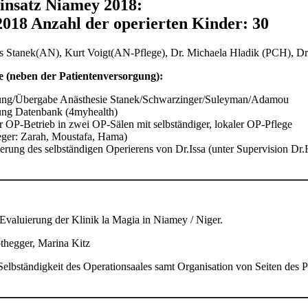
insatz Niamey 2018:
.2018 Anzahl der operierten Kinder: 30
es Stanek(AN), Kurt Voigt(AN-Pflege), Dr. Michaela Hladik (PCH), D
 (neben der Patientenversorgung):
ung/Übergabe Anästhesie Stanek/Schwarzinger/Suleyman/Adamou
ung Datenbank (4myhealth)
er OP-Betrieb in zwei OP-Sälen mit selbständiger, lokaler OP-Pflege
eger: Zarah, Moustafa, Hama)
ierung des selbständigen Operierens von Dr.Issa (unter Supervision D
———————————————————
Evaluierung der Klinik la Magia in Niamey / Niger.
thegger, Marina Kitz
elbständigkeit des Operationsaales samt Organisation von Seiten des Pf
———————————————————