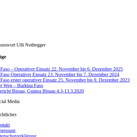
lusswort Ulli Nothegger
äge
 Faso – Operativer Einsatz 22. November bis 6. Dezember 2025
 Faso Operativer Einsatz 23. November bis 7. Dezember 2024
Faso erster operativer Einsatz 25. November bis 9. Dezember 2023
er Weg – Burkina Faso
ericht Bissau, Guinea Bissau 4.3-13.3.2020
cial Media
chtliches
ntakt
pressum
tenschutzerklärung