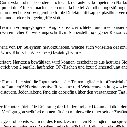
.Cumlivski und insbesondere auch dank der äußerst kompetenten Narkos
eitpunkt der Abreise machten sich noch keinerlei Wundheilungsstörung
der und weitere vorwiegend periorale Defekte mit Lappenplastiken ver
n und andere Folgeeingriffe statt.
 Team im vorangegangenen Augusteinsatz errichteten und inventarisier
 wesentlicher Entwicklungsschritt zur Sicherstellung eigener Ressou
mpetenz von Dr. Suleyman hervorzuheben, welche auch vonseiten des so
Univ.-Klinik für Anästhesie) bestätitgt wurde.
igere Narkosen bewältigen wird können, erscheint es aus heutiger Sic
Betrieb von 2 parallel laufenden OP-Tischen und bzur Sicherstellung a
er Form – hier sind die Inputs seitens der Teammitglieder in offensicht
a Lautner(AN) eine positive Resonanz und Weiterentwicklung – wie
beisteuern. Jeden Abend fand ein debriefing über den vergangenen Tag 
iffe unterstützt. Die Erfassung der Kinder und die Dokumentation der 
erfügung gestellt bekommen, finden mittlerweile unter seiner Zuständi
hläge sind bereits während des Einsatzes mit allen Beteiligten angesp
ein schönes gemeinsames Arbeiten und schließlich sind alle gesund&glü