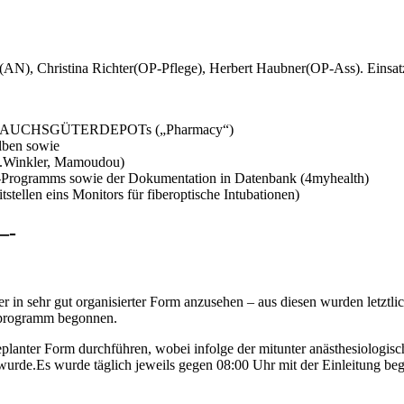
N), Christina Richter(OP-Pflege), Herbert Haubner(OP-Ass). Einsat
RBRAUCHSGÜTERDEPOTs („Pharmacy“)
lben sowie
 M.Winkler, Mamoudou)
 OP-Programms sowie der Dokumentation in Datenbank (4myhealth)
tellen eins Monitors für fiberoptische Intubationen)
-
in sehr gut organisierter Form anzusehen – aus diesen wurden letztlic
sprogramm begonnen.
geplanter Form durchführen, wobei infolge der mitunter anästhesiologis
wurde.Es wurde täglich jeweils gegen 08:00 Uhr mit der Einleitung be