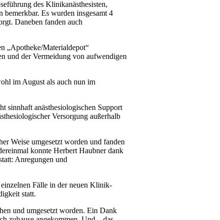
eführung des Klinikanästhesisten,
en bemerkbar. Es wurden insgesamt 4
sorgt. Daneben fanden auch
ten „Apotheke/Materialdepot“
rcen und der Vermeidung von aufwendigen
wohl im August als auch nun im
ht sinnhaft anästhesiologischen Support
nästhesiologischer Versorgung außerhalb
licher Weise umgesetzt worden und fanden
dereinmal konnte Herbert Haubner dank
statt: Anregungen und
einzelnen Fälle in der neuen Klinik-
gkeit statt.
rochen und umgesetzt worden. Ein Dank
cklich zuhause angekommen. Und – das