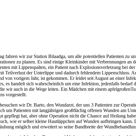
g fahren wir zur Station Bilaadga, um alle potentiellen Patienten zu u
rationen zu planen. Es sind einige Kleinkinder mit Verbrennungen an
ienten mit Lippenspalten, ein Patient nach Explosionsverletzung bei der 
it Teilverlust der Unterlippe und dadurch fehlendem Lippenschluss. A
 von vorigem Jahr, ist gekommen. Er leidet seit August an einer Infek
s, es handelt sich wahrscheinlich um eine Infektion, jedenfalls bedarf 
die wir auch in die Wege leiten. Ein Mädchen mit einem apfelgroßen
s vorgestellt.
besuchen wir Dr. Barto, den Wundarzt, der uns 3 Patienten zur Operatio
sich um Patienten mit langjährigen großflächig offenen Wunden am Unt
gut gepflegt hat, aber ohne Operation nicht die Chance auf Heilung hab
uch, wie er selber kleine Hautläppchen auf Wunden aufbringen kann. D
etäubung möglich und erweitert so seine Bandbreite der Wundbehandlun