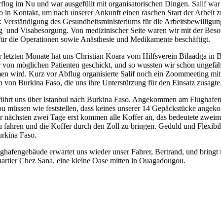
rflog im Nu und war ausgefüllt mit organisatorischen Dingen. Salif war
 in Kontakt, um nach unserer Ankunft einen raschen Start der Arbeit z
: Verständigung des Gesundheitsministeriums für die Arbeitsbewilligun
 und Visabesorgung. Von medizinischer Seite waren wir mit der Bes
 für die Operationen sowie Anästhesie und Medikamente beschäftigt.
 letzten Monate hat uns Christian Koara vom Hilfsverein Bilaadga in 
r von möglichen Patienten geschickt, und so wussten wir schon ungefäh
n wird. Kurz vor Abflug organisierte Salif noch ein Zoommeeting mit
n von Burkina Faso, die uns ihre Unterstützung für den Einsatz zusagte
führt uns über Istanbul nach Burkina Faso. Angekommen am Flughafen
 müssen wie feststellen, dass keines unserer 14 Gepäckstücke angeko
er nächsten zwei Tage erst kommen alle Koffer an, das bedeutete zwei
 fahren und die Koffer durch den Zoll zu bringen. Geduld und Flexibili
urkina Faso.
hafengebäude erwartet uns wieder unser Fahrer, Bertrand, und bringt 
artier Chez Sana, eine kleine Oase mitten in Ouagadougou.