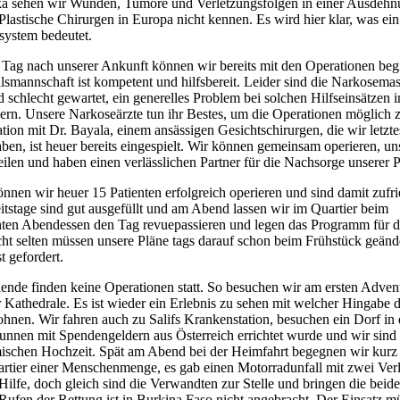
ika sehen wir Wunden, Tumore und Verletzungsfolgen in einer Ausdehn
s Plastische Chirurgen in Europa nicht kennen. Es wird hier klar, was ei
system bedeutet.
Tag nach unserer Ankunft können wir bereits mit den Operationen beg
alsmannschaft ist kompetent und hilfsbereit. Leider sind die Narkosema
d schlecht gewartet, ein generelles Problem bei solchen Hilfseinsätzen i
ern. Unsere Narkoseärzte tun ihr Bestes, um die Operationen möglich 
ion mit Dr. Bayala, einem ansässigen Gesichtschirurgen, die wir letzte
en, ist heuer bereits eingespielt. Wir können gemeinsam operieren, un
en und haben einen verlässlichen Partner für die Nachsorge unserer P
nnen wir heuer 15 Patienten erfolgreich operieren und sind damit zufr
tstage sind gut ausgefüllt und am Abend lassen wir im Quartier beim
hten Abendessen den Tag revuepassieren und legen das Programm für 
cht selten müssen unsere Pläne tags darauf schon beim Frühstück geänd
st gefordert.
de finden keine Operationen statt. So besuchen wir am ersten Adven
 Kathedrale. Es ist wieder ein Erlebnis zu sehen mit welcher Hingabe d
hnen. Wir fahren auch zu Salifs Krankenstation, besuchen ein Dorf in
unnen mit Spendengeldern aus Österreich errichtet wurde und wir sind
mischen Hochzeit. Spät am Abend bei der Heimfahrt begegnen wir kurz
rtier einer Menschenmenge, es gab einen Motorradunfall mit zwei Verl
e Hilfe, doch gleich sind die Verwandten zur Stelle und bringen die beid
ufen der Rettung ist in Burkina Faso nicht angebracht. Der Einsatz mü