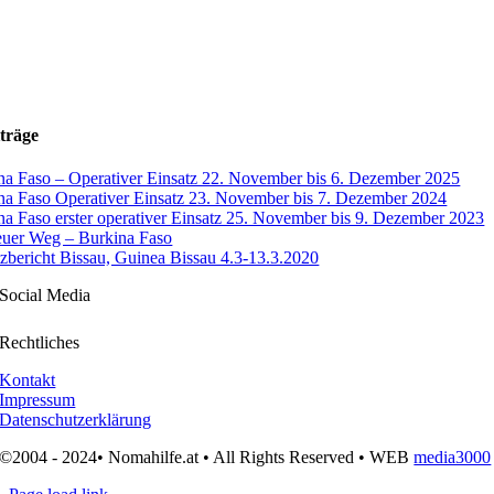
träge
na Faso – Operativer Einsatz 22. November bis 6. Dezember 2025
na Faso Operativer Einsatz 23. November bis 7. Dezember 2024
na Faso erster operativer Einsatz 25. November bis 9. Dezember 2023
euer Weg – Burkina Faso
tzbericht Bissau, Guinea Bissau 4.3-13.3.2020
Social Media
Rechtliches
Kontakt
Impressum
Datenschutzerklärung
©2004 - 2024• Nomahilfe.at • All Rights Reserved • WEB
media3000