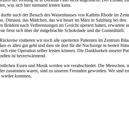
en, was sich hier niemand leisten kann.
n durfte auch der Besuch des Waisenhauses von Kathrin Rhode im Zen
. Dimassi, das Mädchen, das wir heuer im März in Salzburg bei den
n Brüdern nach Verbrennungen im Gesicht operiert hatten, erwartete u
, sie freut sich über die mitgebrachte Schokolade und die Gummibärli.
Rückreise visitieren wir noch alle operierten Patienten im Zentrum Bil
dass es allen gut geht und dass sie dort für die Nachsorge in besten Hän
 sich eine Operation selber leisten können. Die Dankbarkeit unserer Pa
ndten ist herzerwärmend.
östlichen Essen und Musik werden wir verabschiedet. Die Menschen, 
eder zusammen waren, sind zu unseren Freunden geworden. Wir sind er
n wieder kommen.