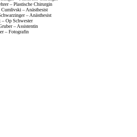
hrer – Plastische Chirurgin
 Cumlivski – Anästhesist
Schwarzinger – Anästhesist
z – Op Schwester
ruber – Assistentin
er – Fotografin