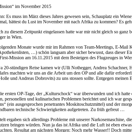
Mission“ im November 2015
nn: Es muss im März dieses Jahres gewesen sein, Schauplatz ein Wiener
mal, hättest du Lust im November mit nach Afrika zu kommen? Es geht
h zu diesem Zeitpunkt eingelassen hatte war mir nicht gleich so ganz 
ger in Wien.
folgenden Monate wurde mir im Rahmen von Team-Meetings, E-Mail Kon
Apothekenlisten, …) schön langsam aber sicher bewusst, dass dieser Ei
First-Mission am 16.11.2015 mit dem Besteigen des Flugzeuges in Wi
a 20-stündigen Reise kamen wir (Ulli Nothegger, Andrea Schachner, H
lafes machten wir uns an die Arbeit um den OP und alle dafür erforderl
olle und Andreas Dobrovits) zu uns stossen sollte. Entgegen meinen E
ie ersten OP-Tage, der „Kulturschock“ war überwunden und ich hatte e
n, personellen und kulinarischen Problemen berichtet und ich war gesp
s“ (ein ausgesprochen penetrantes Moskitoschutzmittel) und der mor
dbaren technische Schwierigkeiten aufgetreten. Zu früh gefreut …
elt ergaben sich allerdings Probleme mit unserer Narkosemaschine, die 
tzen bringen würden. Nun ja das ist Afrika und die Luft ist eben etwas
uchten. Resultat am nächsten Morgen: Noch mehr Wasser!! Doch mittels g