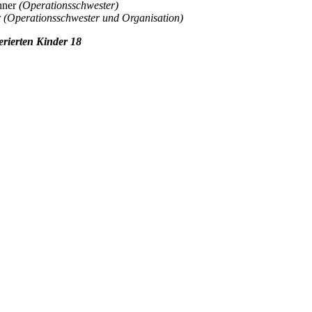
hner
(Operationsschwester)
r
(Operationsschwester und Organisation)
erierten Kinder 18