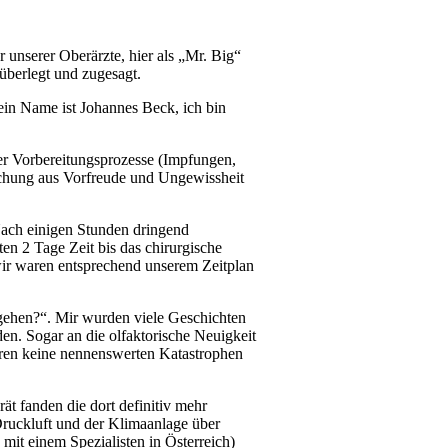
 unserer Oberärzte, hier als „Mr. Big“
überlegt und zugesagt.
ein Name ist Johannes Beck, ich bin
r Vorbereitungsprozesse (Impfungen,
ischung aus Vorfreude und Ungewissheit
Nach einigen Stunden dringend
en 2 Tage Zeit bis das chirurgische
wir waren entsprechend unserem Zeitplan
 gehen?“. Mir wurden viele Geschichten
en. Sogar an die olfaktorische Neuigkeit
aren keine nennenswerten Katastrophen
ät fanden die dort definitiv mehr
 Druckluft und der Klimaanlage über
mit einem Spezialisten in Österreich)