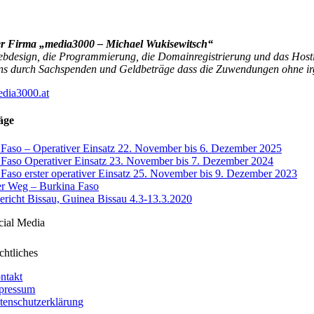
er Firma
„media3000 – Michael Wukisewitsch“
bdesign, die Programmierung, die Domainregistrierung und das Hostin
ns durch Sachspenden und Geldbeträge dass die Zuwendungen ohne irge
dia3000.at
äge
 Faso – Operativer Einsatz 22. November bis 6. Dezember 2025
 Faso Operativer Einsatz 23. November bis 7. Dezember 2024
Faso erster operativer Einsatz 25. November bis 9. Dezember 2023
er Weg – Burkina Faso
ericht Bissau, Guinea Bissau 4.3-13.3.2020
cial Media
chtliches
ntakt
pressum
tenschutzerklärung