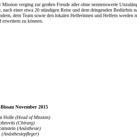
r Mission verging zur großen Freude aller ohne nennenswerte Unzuläng
, nach einer etwa 20 stündigen Reise und dem dringenden Bedürfnis n
dern, dem Team sowie den lokalen Helferinnen und Helfern werden mir
d erweitern zu können.
-Bissau November 2015
en Holle
(Head of Mission)
obrovits
(Chirurg)
oimstein
(Anästhesie)
k
(Anästhesiepfleger)